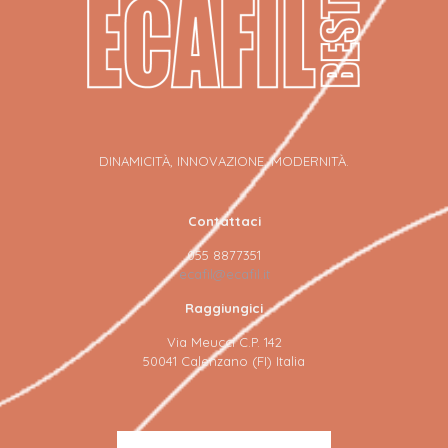
DINAMICITÀ, INNOVAZIONE, MODERNITÀ.
Contattaci
055 8877351
ecafil@ecafil.it
Raggiungici
Via Meucci C.P. 142
50041 Calenzano (FI) Italia