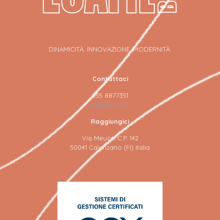
DINAMICITÀ, INNOVAZIONE, MODERNITÀ.
Contattaci
055 8877351
ecafil@ecafil.it
Raggiungici
Via Meucci C.P. 142
50041 Calenzano (FI) Italia