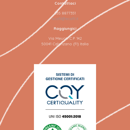
Contattaci
055 8877351
ecafil@ecafil.it
Raggiungici
Via Meucci C.P. 142
50041 Calenzano (FI) Italia