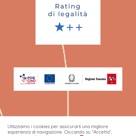
Utilizziamo i cookies per assicurarti una migliore
esperienza di navigazione. Cliccando su “Accetta”,
©Ecafil Best SPA 2022.