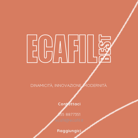
DINAMICITÀ, INNOVAZIONE, MODERNITÀ.
Contattaci
055 8877351
ecafil@ecafil.it
Raggiungici