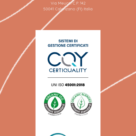
Via Meucci C.P. 142
50041 Calenzano (FI) Italia