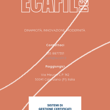
DINAMICITÀ, INNOVAZIONE, MODERNITÀ.
Contattaci
055 8877351
ecafil@ecafil.it
Raggiungici
Via Meucci C.P. 142
50041 Calenzano (FI) Italia