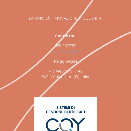
DINAMICITÀ, INNOVAZIONE, MODERNITÀ.
Contattaci
055 8877351
ecafil@ecafil.it
Raggiungici
Via Meucci C.P. 142
50041 Calenzano (FI) Italia