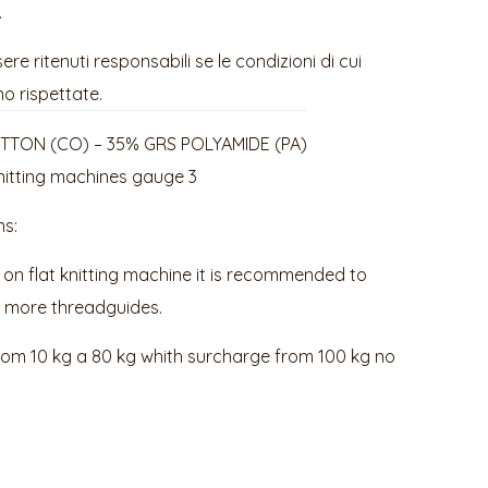
.
e ritenuti responsabili se le condizioni di cui
o rispettate.
TON (CO) – 35% GRS POLYAMIDE (PA)
knitting machines gauge 3
ns:
d on flat knitting machine it is recommended to
r more threadguides.
from 10 kg a 80 kg whith surcharge from 100 kg no
5