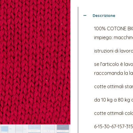
Descrizione
100% COTONE BI
impiego: macchine 
istruzioni di lavoro
se l’articolo è la
raccomanda la lavo
cotte ottimali st
da 10 kg a 80 kg
cotte ottimali color
6-15-30-67-157-31