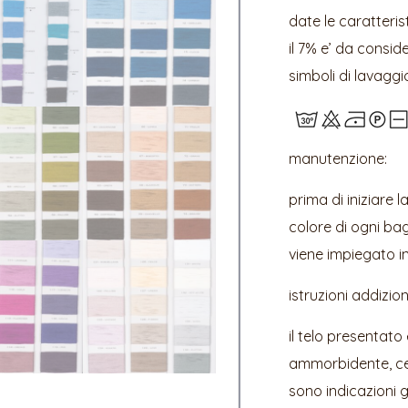
date le caratteris
il 7% e’ da consid
simboli di lavaggi
manutenzione:
prima di iniziare l
colore di ogni bagn
viene impiegato i
istruzioni addizion
il telo presentato
ammorbidente, cen
sono indicazioni ge