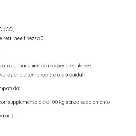
O (CO)
rettilinee finezza 3
:
vorato su macchine da maglieria rettilinee si
razione alternando tre o più guidafili.
ampati da:
 con supplemento oltre 100 kg senza supplemento
i uniti:
5