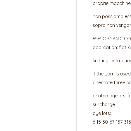
proprie macchine
non possiamo esser
sopra non vengon
65% ORGANIC COT
application: flat 
knitting instructio
if the yarn is use
alternate three o
printed dyelots: 
surcharge
dye lots:
6-15-30-67-157-31