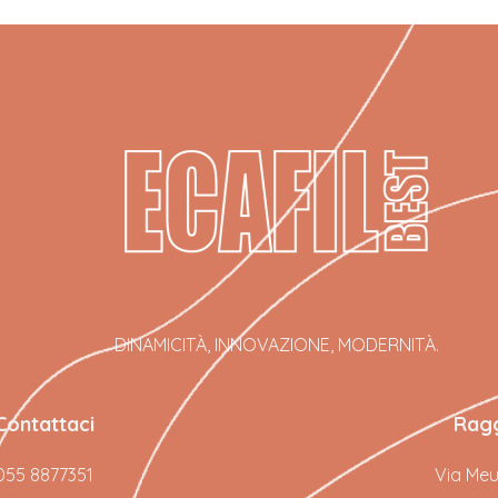
DINAMICITÀ, INNOVAZIONE, MODERNITÀ.
Contattaci
Ragg
055 8877351
Via Meuc