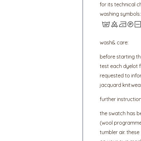
for its technical 
washing symbols:
wash& care:
before starting t
test each dyelot f
requested to infor
jacquard knitwear
further instruction
the swatch has be
(wool programme) 
tumbler air. thes