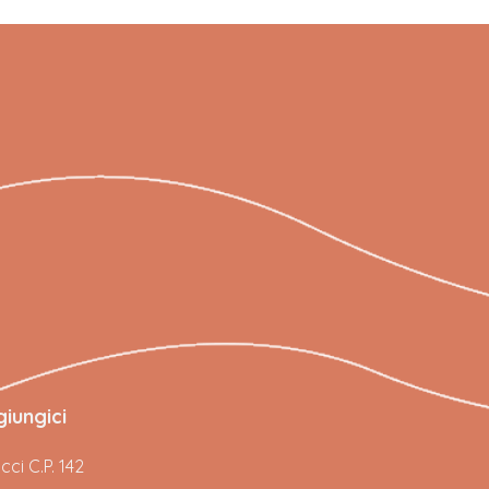
iungici
ci C.P. 142