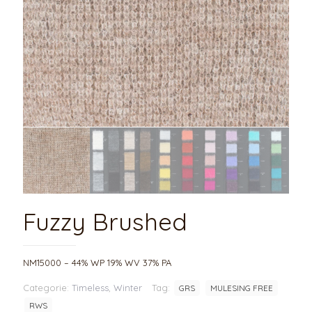
Fuzzy Brushed
NM15000 – 44% WP 19% WV 37% PA
Categorie:
Timeless
,
Winter
Tag:
GRS
MULESING FREE
RWS