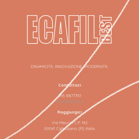
DINAMICITÀ, INNOVAZIONE, MODERNITÀ.
Contattaci
055 8877351
ecafil@ecafil.it
Raggiungici
Via Meucci C.P. 142
50041 Calenzano (FI) Italia