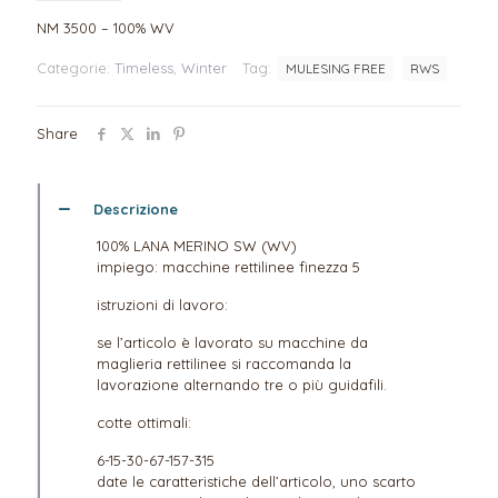
NM 3500 – 100% WV
Categorie:
Timeless
,
Winter
Tag:
MULESING FREE
RWS
Share
Descrizione
100% LANA MERINO SW (WV)
impiego: macchine rettilinee finezza 5
istruzioni di lavoro:
se l’articolo è lavorato su macchine da
maglieria rettilinee si raccomanda la
lavorazione alternando tre o più guidafili.
cotte ottimali:
6-15-30-67-157-315
date le caratteristiche dell’articolo, uno scarto