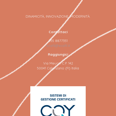
DINAMICITÀ, INNOVAZIONE, MODERNITÀ.
Contattaci
055 8877351
ecafil@ecafil.it
Raggiungici
Via Meucci C.P. 142
50041 Calenzano (FI) Italia