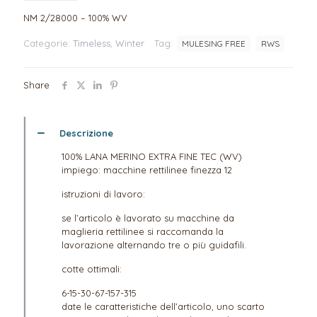
NM 2/28000 – 100% WV
Categorie:
Timeless
,
Winter
Tag:
MULESING FREE
RWS
Share
Descrizione
100% LANA MERINO EXTRA FINE TEC (WV)
impiego: macchine rettilinee finezza 12
istruzioni di lavoro:
se l’articolo è lavorato su macchine da
maglieria rettilinee si raccomanda la
lavorazione alternando tre o più guidafili.
cotte ottimali:
6-15-30-67-157-315
date le caratteristiche dell’articolo, uno scarto