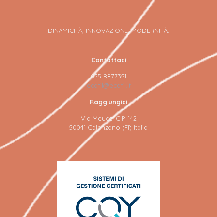
DINAMICITÀ, INNOVAZIONE, MODERNITÀ.
Contattaci
055 8877351
ecafil@ecafil.it
Raggiungici
Via Meucci C.P. 142
50041 Calenzano (FI) Italia