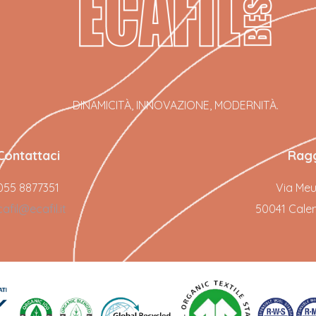
DINAMICITÀ, INNOVAZIONE, MODERNITÀ.
Contattaci
Ragg
055 8877351
Via Meuc
afil@ecafil.it
50041 Calenz