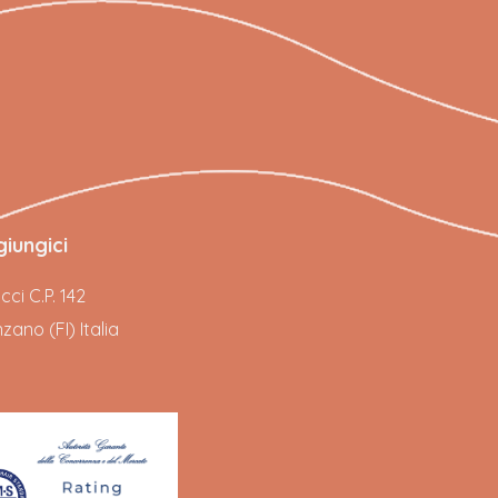
iungici
ci C.P. 142
ano (FI) Italia