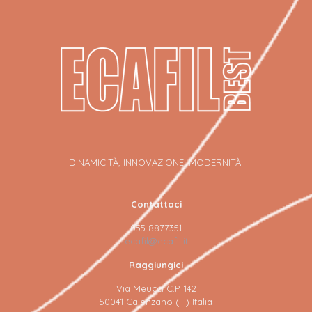
DINAMICITÀ, INNOVAZIONE, MODERNITÀ.
Contattaci
055 8877351
ecafil@ecafil.it
Raggiungici
Via Meucci C.P. 142
50041 Calenzano (FI) Italia