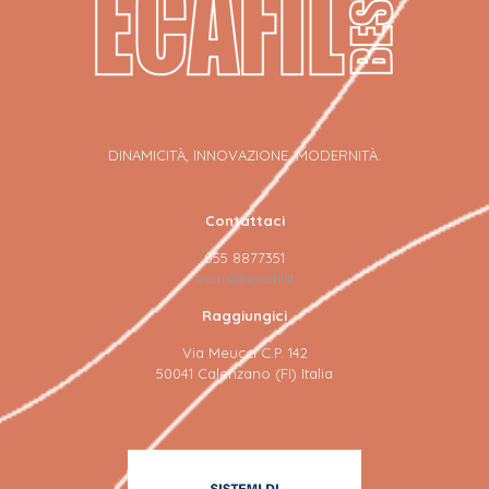
DINAMICITÀ, INNOVAZIONE, MODERNITÀ.
Contattaci
055 8877351
ecafil@ecafil.it
Raggiungici
Via Meucci C.P. 142
50041 Calenzano (FI) Italia