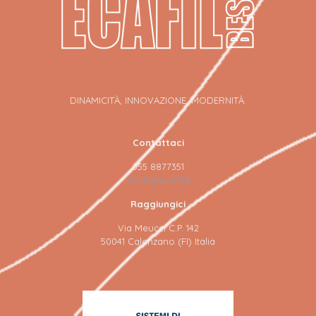
DINAMICITÀ, INNOVAZIONE, MODERNITÀ.
Contattaci
055 8877351
ecafil@ecafil.it
Raggiungici
Via Meucci C.P. 142
50041 Calenzano (FI) Italia