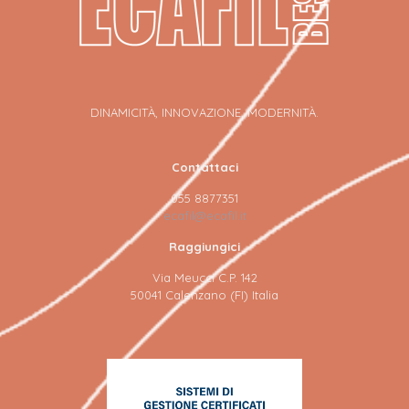
DINAMICITÀ, INNOVAZIONE, MODERNITÀ.
Contattaci
055 8877351
ecafil@ecafil.it
Raggiungici
Via Meucci C.P. 142
50041 Calenzano (FI) Italia