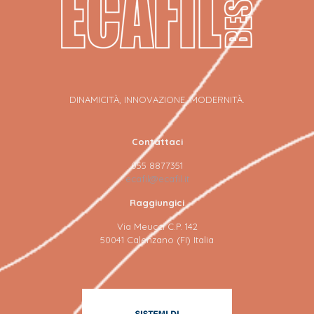
DINAMICITÀ, INNOVAZIONE, MODERNITÀ.
Contattaci
055 8877351
ecafil@ecafil.it
Raggiungici
Via Meucci C.P. 142
50041 Calenzano (FI) Italia