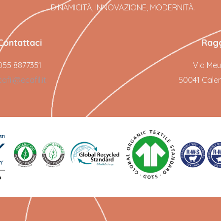
DINAMICITÀ, INNOVAZIONE, MODERNITÀ.
Contattaci
Ragg
055 8877351
Via Meuc
afil@ecafil.it
50041 Calenz