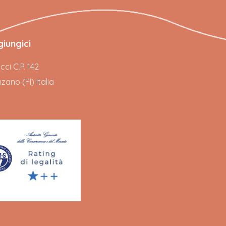
iungici
ci C.P. 142
ano (FI) Italia