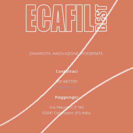
DINAMICITÀ, INNOVAZIONE, MODERNITÀ.
Contattaci
055 8877351
ecafil@ecafil.it
Raggiungici
Via Meucci C.P. 142
50041 Calenzano (FI) Italia