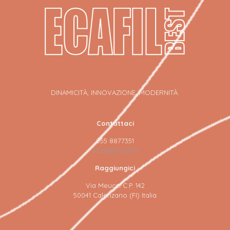
DINAMICITÀ, INNOVAZIONE, MODERNITÀ.
Contattaci
055 8877351
ecafil@ecafil.it
Raggiungici
Via Meucci C.P. 142
50041 Calenzano (FI) Italia