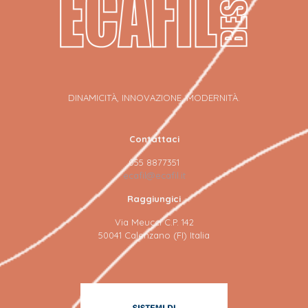
DINAMICITÀ, INNOVAZIONE, MODERNITÀ.
Contattaci
055 8877351
ecafil@ecafil.it
Raggiungici
Via Meucci C.P. 142
50041 Calenzano (FI) Italia