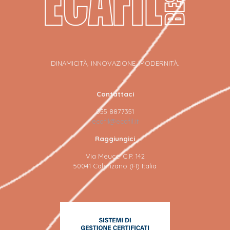
DINAMICITÀ, INNOVAZIONE, MODERNITÀ.
Contattaci
055 8877351
ecafil@ecafil.it
Raggiungici
Via Meucci C.P. 142
50041 Calenzano (FI) Italia