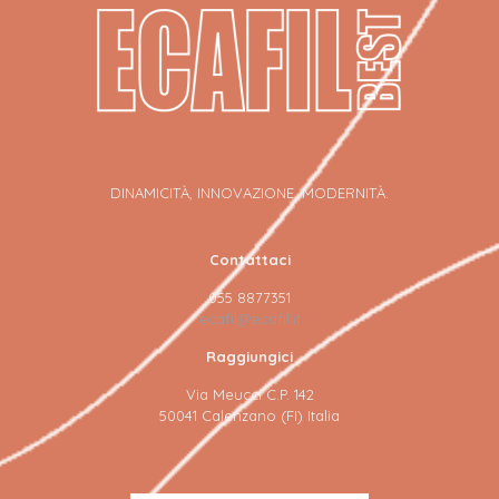
DINAMICITÀ, INNOVAZIONE, MODERNITÀ.
Contattaci
055 8877351
ecafil@ecafil.it
Raggiungici
Via Meucci C.P. 142
50041 Calenzano (FI) Italia