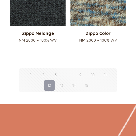
Zippo Melange
Zippo Color
NM 2000 – 100% WV
NM 2000 – 100% WV
1
2
3
…
9
10
11
12
13
14
15