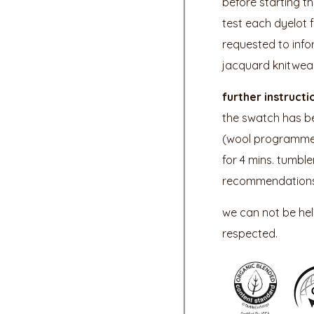
before starting t
test each dyelot f
requested to infor
jacquard knitwear
further instructi
the swatch has be
(wool programme) f
for 4 mins. tumble
recommendations,
we can not be held
respected.