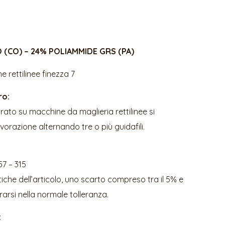
 (CO) – 24% POLIAMMIDE GRS (PA)
 rettilinee finezza 7
ro:
vorato su macchine da maglieria rettilinee si
orazione alternando tre o più guidafili.
57 – 315
tiche dell’articolo, uno scarto compreso tra il 5% e
rarsi nella normale tolleranza.
: