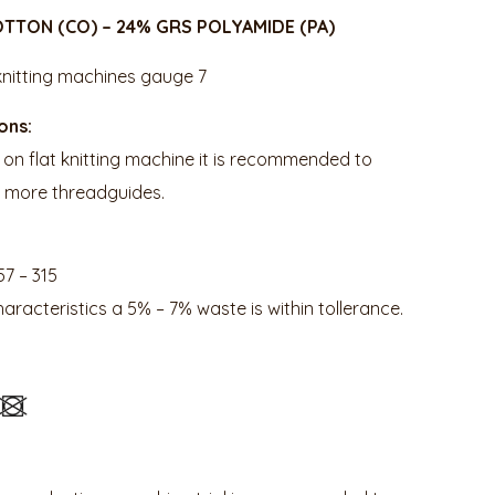
TTON (CO) – 24% GRS POLYAMIDE (PA)
knitting machines gauge 7
ions:
d on flat knitting machine it is recommended to
r more threadguides.
57 – 315
characteristics a 5% – 7% waste is within tollerance.