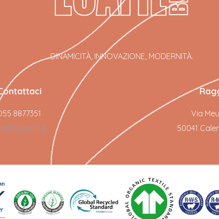
DINAMICITÀ, INNOVAZIONE, MODERNITÀ.
Contattaci
Ragg
055 8877351
Via Meuc
afil@ecafil.it
50041 Calenz