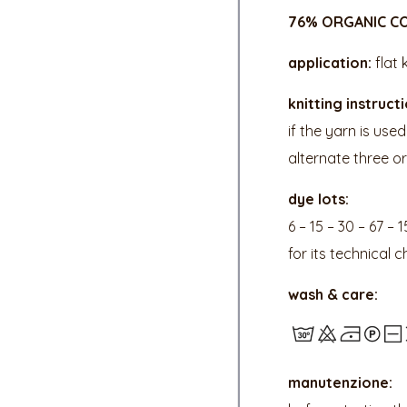
76% ORGANIC CO
application:
flat 
knitting instruct
if the yarn is use
alternate three o
dye lots:
6 – 15 – 30 – 67 – 1
for its technical 
wash & care:
manutenzione: