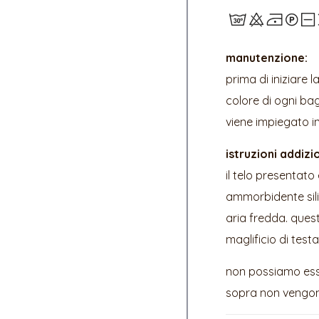
manutenzione:
prima di iniziare l
colore di ogni bagn
viene impiegato i
istruzioni addizio
il telo presentato
ammorbidente sili
aria fredda. quest
maglificio di test
non possiamo esser
sopra non vengon