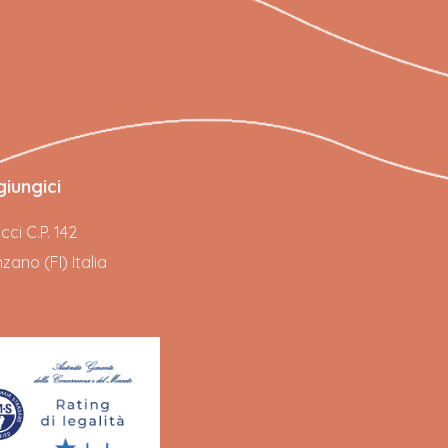
iungici
ci C.P. 142
ano (FI) Italia