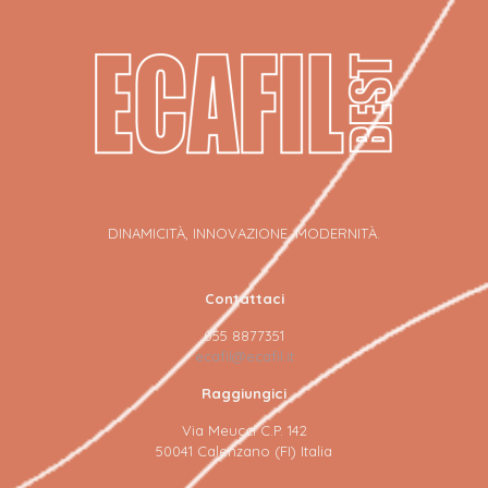
DINAMICITÀ, INNOVAZIONE, MODERNITÀ.
Contattaci
055 8877351
ecafil@ecafil.it
Raggiungici
Via Meucci C.P. 142
50041 Calenzano (FI) Italia