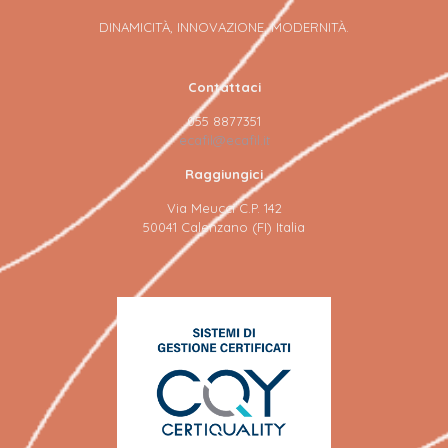
DINAMICITÀ, INNOVAZIONE, MODERNITÀ.
Contattaci
055 8877351
ecafil@ecafil.it
Raggiungici
Via Meucci C.P. 142
50041 Calenzano (FI) Italia