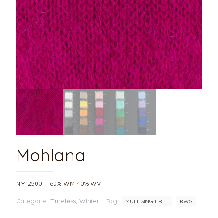
Mohlana
NM 2500 – 60% WM 40% WV
Categorie:
Timeless
,
Winter
Tag:
MULESING FREE
RWS