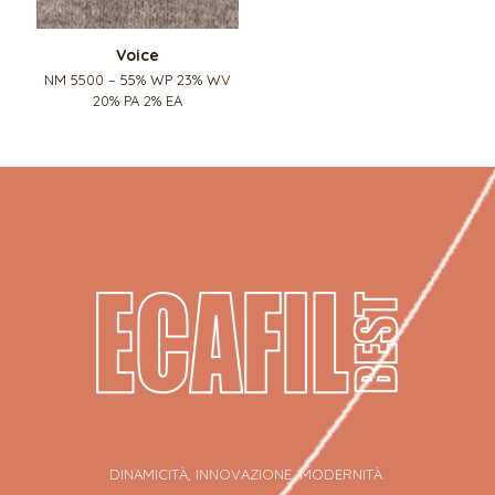
Voice
NM 5500 – 55% WP 23% WV
20% PA 2% EA
DINAMICITÀ, INNOVAZIONE, MODERNITÀ.