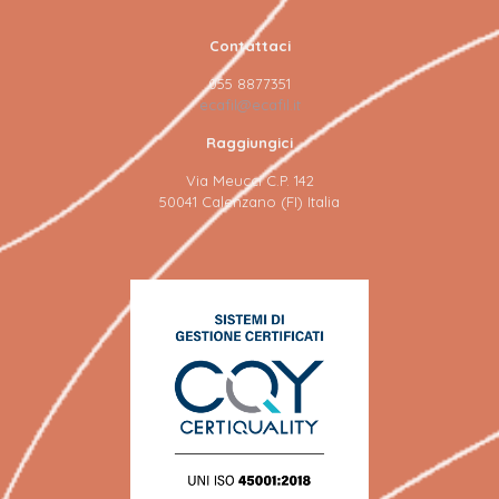
Contattaci
055 8877351
ecafil@ecafil.it
Raggiungici
Via Meucci C.P. 142
50041 Calenzano (FI) Italia