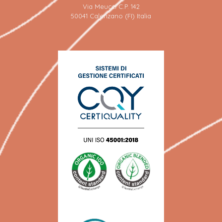
Via Meucci C.P. 142
50041 Calenzano (FI) Italia