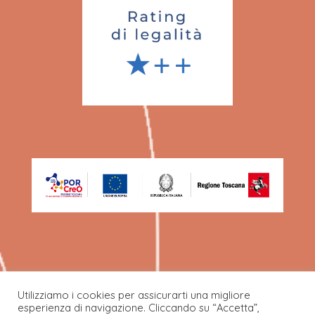
Utilizziamo i cookies per assicurarti una migliore
esperienza di navigazione. Cliccando su “Accetta”,
©Ecafil Best SPA 2022.