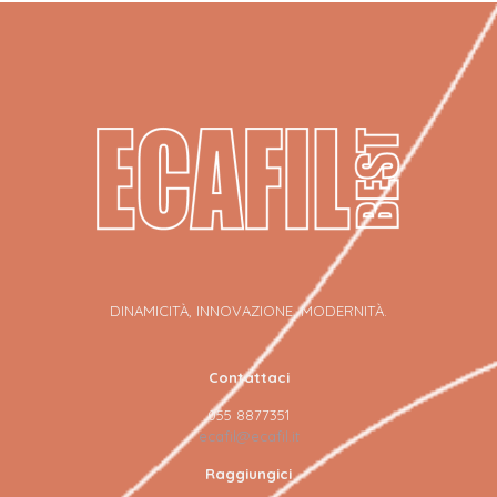
DINAMICITÀ, INNOVAZIONE, MODERNITÀ.
Contattaci
055 8877351
ecafil@ecafil.it
Raggiungici