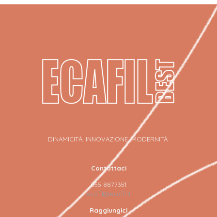
DINAMICITÀ, INNOVAZIONE, MODERNITÀ.
Contattaci
055 8877351
ecafil@ecafil.it
Raggiungici