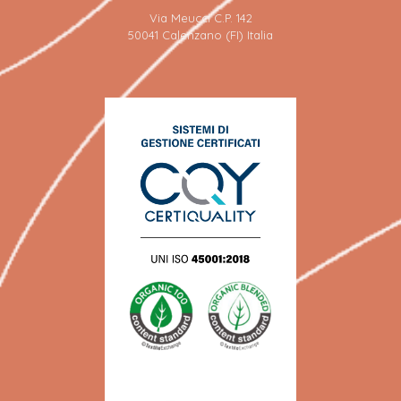
Via Meucci C.P. 142
50041 Calenzano (FI) Italia