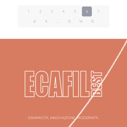
1
2
3
4
5
6
7
8
9
…
13
14
15
DINAMICITÀ, INNOVAZIONE, MODERNITÀ.