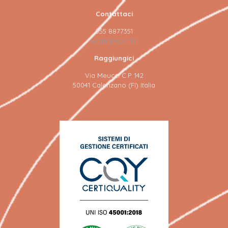
Contattaci
055 8877351
ecafil@ecafil.it
Raggiungici
Via Meucci C.P. 142
50041 Calenzano (FI) Italia