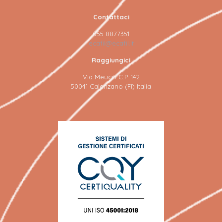
Contattaci
055 8877351
ecafil@ecafil.it
Raggiungici
Via Meucci C.P. 142
50041 Calenzano (FI) Italia