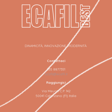
DINAMICITÀ, INNOVAZIONE, MODERNITÀ.
Contattaci
055 8877351
ecafil@ecafil.it
Raggiungici
Via Meucci C.P. 142
50041 Calenzano (FI) Italia