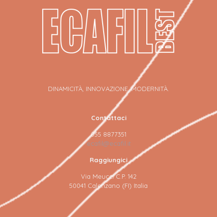
DINAMICITÀ, INNOVAZIONE, MODERNITÀ.
Contattaci
055 8877351
ecafil@ecafil.it
Raggiungici
Via Meucci C.P. 142
50041 Calenzano (FI) Italia